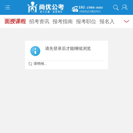
面授课程
招考资讯
报考指南
报考职位
报名入
口
打准考证
成绩查询
面试公告
录用公示
辅导
资料
面试热点
考试题库
模拟试题
历年真题
时
请先登录后才能继续浏览
政热点
视频课堂
学员风采
名师团队
考试专题
请稍候...
服务信息