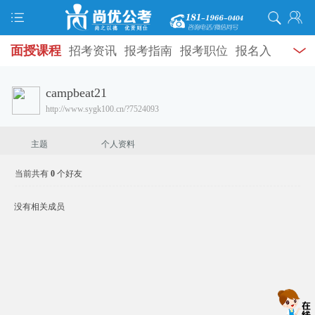
面授课程
招考资讯
报考指南
报考职位
报名入
加为好友
口
打准考证
成绩查询
面试公告
录用公示
辅导
campbeat21
发送消息
http://www.sygk100.cn/?7524093
资料
面试热点
考试题库
模拟试题
历年真题
时
政热点
视频课堂
学员风采
名师团队
考试专题
主题
个人资料
服务信息
当前共有
0
个好友
没有相关成员