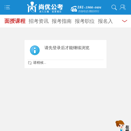
面授课程
招考资讯
报考指南
报考职位
报名入
口
打准考证
成绩查询
面试公告
录用公示
辅导
资料
面试热点
考试题库
模拟试题
历年真题
时
请先登录后才能继续浏览
政热点
视频课堂
学员风采
名师团队
考试专题
请稍候...
服务信息