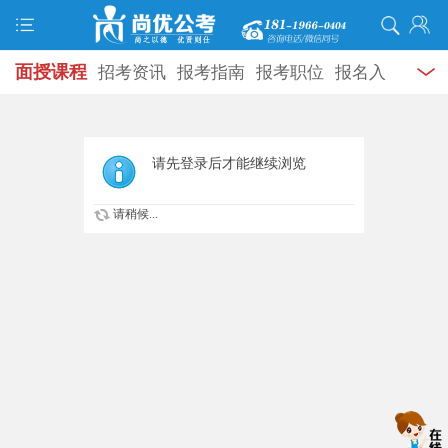
面授课程
招考资讯
报考指南
报考职位
报名入
口
打准考证
成绩查询
面试公告
录用公示
辅导
资料
面试热点
考试题库
模拟试题
历年真题
时
请先登录后才能继续浏览
政热点
视频课堂
学员风采
名师团队
考试专题
请稍候...
服务信息