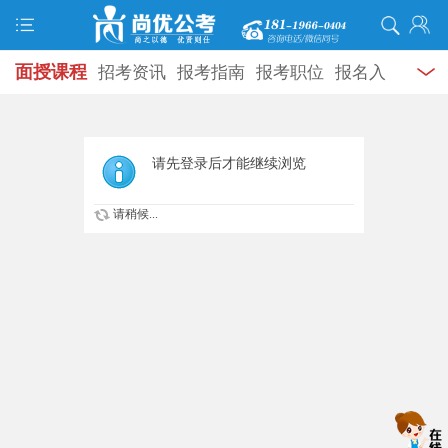
面授课程
招考资讯
报考指南
报考职位
报名入
口
打准考证
成绩查询
面试公告
录用公示
辅导
资料
面试热点
考试题库
模拟试题
历年真题
时
请先登录后才能继续浏览
政热点
视频课堂
学员风采
名师团队
考试专题
请稍候...
服务信息