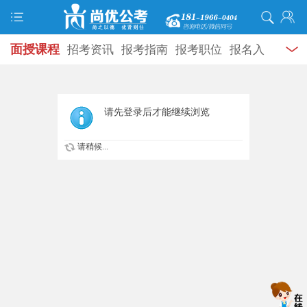
面授课程
招考资讯
报考指南
报考职位
报名入
口
打准考证
成绩查询
面试公告
录用公示
辅导
资料
面试热点
考试题库
模拟试题
历年真题
时
请先登录后才能继续浏览
政热点
视频课堂
学员风采
名师团队
考试专题
请稍候...
服务信息