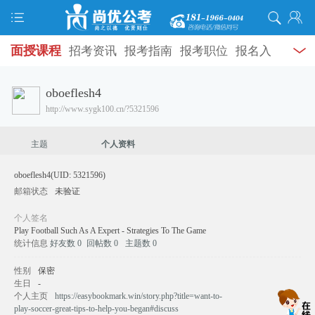
面授课程
招考资讯
报考指南
报考职位
报名入
加为好友
口
打准考证
成绩查询
面试公告
录用公示
辅导
oboeflesh4
发送消息
http://www.sygk100.cn/?5321596
资料
面试热点
考试题库
模拟试题
历年真题
时
政热点
视频课堂
学员风采
名师团队
考试专题
主题
个人资料
服务信息
oboeflesh4
(UID: 5321596)
邮箱状态
未验证
个人签名
Play Football Such As A Expert - Strategies To The Game
统计信息
好友数 0
回帖数 0
主题数 0
性别
保密
生日
-
个人主页
https://easybookmark.win/story.php?title=want-to-
play-soccer-great-tips-to-help-you-began#discuss