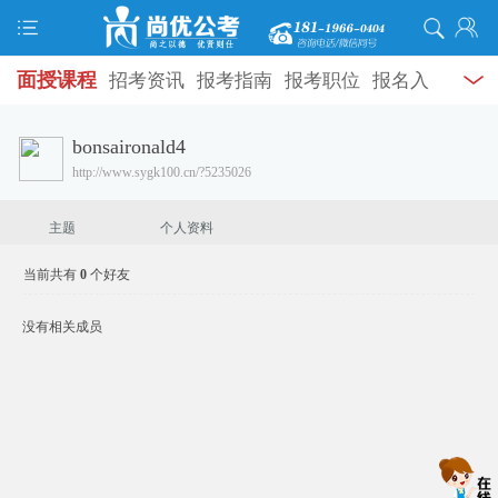
面授课程
招考资讯
报考指南
报考职位
报名入
加为好友
口
打准考证
成绩查询
面试公告
录用公示
辅导
bonsaironald4
发送消息
http://www.sygk100.cn/?5235026
资料
面试热点
考试题库
模拟试题
历年真题
时
政热点
视频课堂
学员风采
名师团队
考试专题
主题
个人资料
服务信息
当前共有
0
个好友
没有相关成员