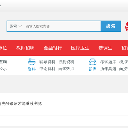
换
搜索
搜 索
单位
教师招聘
金融银行
医疗卫生
选调生
招
查询
辅导资料
行测资料
考试题库
模拟
报名入口
准考证打印
成绩查询
录用公示
考
公示
申论资料
面试热点
历年真题
面授
资料
题库
考试专题
服务中心
请先登录后才能继续浏览