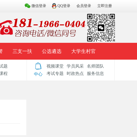
微信登录
QQ登录
会员登录
立即注册
警
三支一扶
公选遴选
大学生村官
试题
视频课堂
学员风采
名师团队
试题库
辅导资料
历年真题
模拟试题
课程
考试专题
时政热点
服务信息
中心