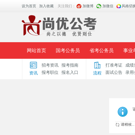
设为首页
加入收藏
关注我们：
加微博
加微信
风格切
网站首页
国考公务员
省考公务员
事业
招考资讯
报考指南
打准考证
成绩
面授课程
招考公告
面试公告
报考指导
报考职位
报名入口
面试公告
录用
资讯
流程
时政热点
视频课堂
名师团队
学员风采
请稍候...