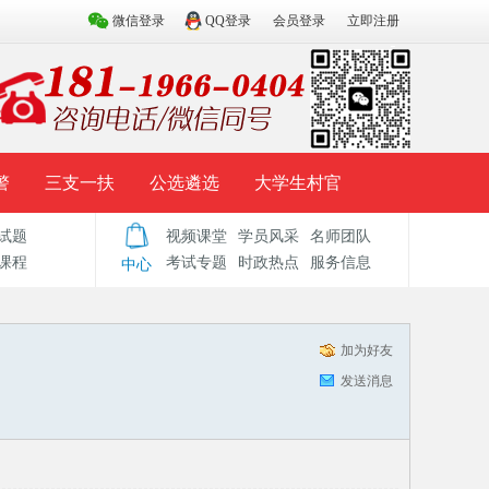
微信登录
QQ登录
会员登录
立即注册
警
三支一扶
公选遴选
大学生村官
试题
视频课堂
学员风采
名师团队
试题库
辅导资料
历年真题
模拟试题
课程
考试专题
时政热点
服务信息
中心
加为好友
发送消息