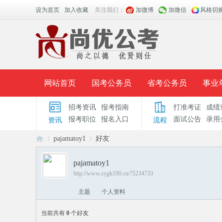
设为首页
加入收藏
关注我们：
加微博
加微信
风格切
网站首页
国考公务员
省考公务员
事业
招考资讯
报考指南
打准考证
成绩
面授课程
招考公告
面试公告
报考指导
报考职位
报名入口
面试公告
录用
资讯
流程
时政热点
视频课堂
名师团队
学员风采
pajamatoy1
好友
pajamatoy1
http://www.sygk100.cn/?5234733
安
›
›
主题
个人资料
当前共有
0
个好友