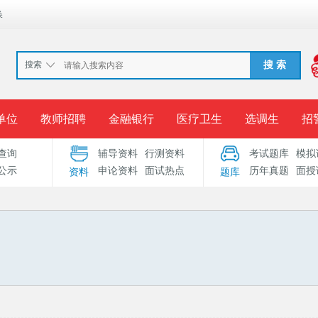
换
搜索
搜 索
单位
教师招聘
金融银行
医疗卫生
选调生
招
查询
辅导资料
行测资料
考试题库
模拟
报名入口
准考证打印
成绩查询
录用公示
考
公示
申论资料
面试热点
历年真题
面授
资料
题库
考试专题
服务中心