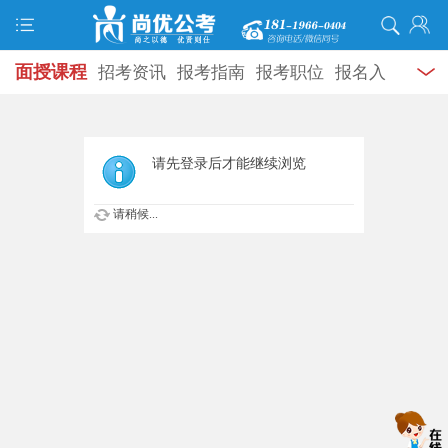
面授课程
招考资讯
报考指南
报考职位
报名入
口
打准考证
成绩查询
面试公告
录用公示
辅导
资料
面试热点
考试题库
模拟试题
历年真题
时
请先登录后才能继续浏览
政热点
视频课堂
学员风采
名师团队
考试专题
请稍候...
服务信息