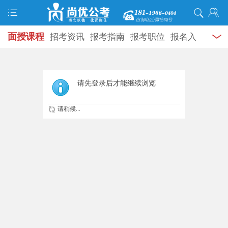
面授课程
招考资讯
报考指南
报考职位
报名入
口
打准考证
成绩查询
面试公告
录用公示
辅导
资料
面试热点
考试题库
模拟试题
历年真题
时
请先登录后才能继续浏览
政热点
视频课堂
学员风采
名师团队
考试专题
请稍候...
服务信息