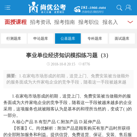
面授课程
招考资讯
报考指南
报考职位
报名入
口
打准考证
成绩查询
面试公告
录用公示
辅导
行测题库
申论题库
公基题库
专科题库
面试题库
资料
面试热点
考试题库
模拟试题
历年真题
时
事业单位经济知识模拟练习题（3）
政热点
视频课堂
学员风采
名师团队
考试专题
2018-10-8 20:15
8776
服务信息
摘要:
1.在家电市场形成的初期，送货上门、免费安装被当做额外
的服务面成为大件家电企业的竞争手段，随着这一手段被越来越
多的企业采用，这项服务也就被顾客认为是基本的和理所当然
的，变成了( )的一部分。A.核心产品 B.有 ...
1.在家电市场形成的初期，送货上门、免费安装被当做额外的服
务面成为大件家电企业的竞争手段，随着这一手段被越来越多的企业
采用，这项服务也就被顾客认为是基本的和理所当然的，变成了( )的
一部分。
A.核心产品 B.有型产品 C.附加产品 D.延伸产品
【答案】C。尚优解析：附加产品是顾客购买有形产品时所获得
的全部附加服务和利益。提供信贷、免费送货、保证、安装、售后服