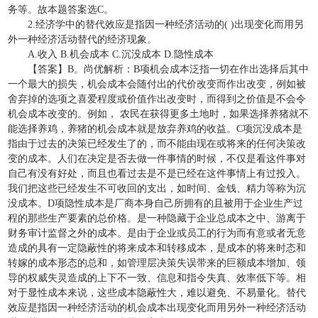
务等。故本题答案选C。
2.经济学中的替代效应是指因一种经济活动的( )出现变化而用另
外一种经济活动替代的经济现象。
A.收入 B.机会成本 C.沉没成本 D.隐性成本
【答案】B。尚优解析：B项机会成本泛指一切在作出选择后其中
一个最大的损失，机会成本会随付出的代价改变而作出改变，例如被
舍弃掉的选项之喜爱程度或价值作出改变时，而得到之价值是不会令
机会成本改变的。例如， 农民在获得更多土地时，如果选择养猪就不
能选择养鸡，养猪的机会成本就是放弃养鸡的收益。C项沉没成本是
指由于过去的决策已经发生了的，而不能由现在或将来的任何决策改
变的成本。人们在决定是否去做一件事情的时候，不仅是看这件事对
自己有没有好处，而且也看过去是不是已经在这件事情上有过投入。
我们把这些已经发生不可收回的支出，如时间、金钱、精力等称为沉
没成本。D项隐性成本是厂商本身自己所拥有的且被用于企业生产过
程的那些生产要素的总价格。是一种隐藏于企业总成本之中、游离于
财务审计监督之外的成本。是由于企业或员工的行为而有意或者无意
造成的具有一定隐蔽性的将来成本和转移成本，是成本的将来时态和
转嫁的成本形态的总和，如管理层决策失误带来的巨额成本增加、领
导的权威失灵造成的上下不一致、信息和指令失真、效率低下等。相
对于显性成本来说，这些成本隐蔽性大，难以避免、不易量化。替代
效应是指因一种经济活动的机会成本出现变化而用另外一种经济活动