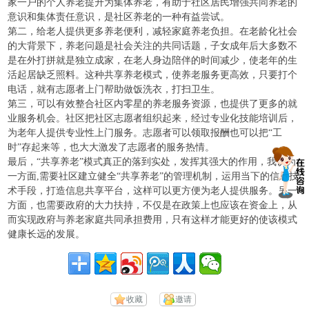
家一户的个人养老提升为集体养老，有助于社区居民增强共同养老的
意识和集体责任意识，是社区养老的一种有益尝试。
第二，给老人提供更多养老便利，减轻家庭养老负担。在老龄化社会
的大背景下，养老问题是社会关注的共同话题，子女成年后大多数不
是在外打拼就是独立成家，在老人身边陪伴的时间减少，使老年的生
活起居缺乏照料。这种共享养老模式，使养老服务更高效，只要打个
电话，就有志愿者上门帮助做饭洗衣，打扫卫生。
第三，可以有效整合社区内零星的养老服务资源，也提供了更多的就
业服务机会。社区把社区志愿者组织起来，经过专业化技能培训后，
为老年人提供专业性上门服务。志愿者可以领取报酬也可以把“工
时”存起来等，也大大激发了志愿者的服务热情。
最后，“共享养老”模式真正的落到实处，发挥其强大的作用，我认为
一方面,需要社区建立健全“共享养老”的管理机制，运用当下的信息技
术手段，打造信息共享平台，这样可以更方便为老人提供服务。另一
方面，也需要政府的大力扶持，不仅是在政策上也应该在资金上，从
而实现政府与养老家庭共同承担费用，只有这样才能更好的使该模式
健康长远的发展。
收藏
邀请