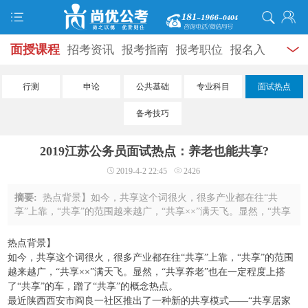
面授课程
招考资讯
报考指南
报考职位
报名入
口
打准考证
成绩查询
面试公告
录用公示
辅导
行测
申论
公共基础
专业科目
面试热点
资料
面试热点
考试题库
模拟试题
历年真题
时
备考技巧
政热点
视频课堂
学员风采
名师团队
考试专题
2019江苏公务员面试热点：养老也能共享?
服务信息
2019-4-2 22:45
2426
摘要:
热点背景】如今，共享这个词很火，很多产业都在往“共
享”上靠，“共享”的范围越来越广，“共享××”满天飞。显然，“共享
养老”也在一定程度上搭了“共享”的车，蹭了“共享”的概念热点。
最近陕西西安市阎良一社 ...
热点背景】
如今，共享这个词很火，很多产业都在往“共享”上靠，“共享”的范围
越来越广，“共享××”满天飞。显然，“共享养老”也在一定程度上搭
了“共享”的车，蹭了“共享”的概念热点。
最近陕西西安市阎良一社区推出了一种新的共享模式——“共享居家