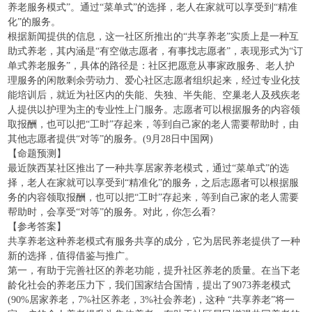
养老服务模式”。通过“菜单式”的选择，老人在家就可以享受到“精准
化”的服务。
根据新闻提供的信息，这一社区所推出的“共享养老”实质上是一种互
助式养老，其内涵是“有空做志愿者，有事找志愿者”，表现形式为“订
单式养老服务”，具体的路径是：社区把愿意从事家政服务、老人护
理服务的闲散剩余劳动力、爱心社区志愿者组织起来，经过专业化技
能培训后，就近为社区内的失能、失独、半失能、空巢老人及残疾老
人提供以护理为主的专业性上门服务。志愿者可以根据服务的内容领
取报酬，也可以把“工时”存起来，等到自己家的老人需要帮助时，由
其他志愿者提供“对等”的服务。(9月28日中国网)
【命题预测】
最近陕西某社区推出了一种共享居家养老模式，通过“菜单式”的选
择，老人在家就可以享受到“精准化”的服务，之后志愿者可以根据服
务的内容领取报酬，也可以把“工时”存起来，等到自己家的老人需要
帮助时，会享受“对等”的服务。对此，你怎么看?
【参考答案】
共享养老这种养老模式有服务共享的成分，它为居民养老提供了一种
新的选择，值得借鉴与推广。
第一，有助于完善社区的养老功能，提升社区养老的质量。在当下老
龄化社会的养老压力下，我们国家结合国情，提出了9073养老模式
(90%居家养老，7%社区养老，3%社会养老)，这种 “共享养老”将一