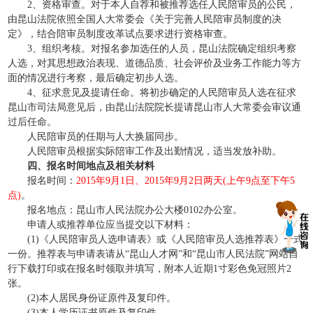
2、资格审查。对于本人自荐和被推荐选任人民陪审员的公民，
由昆山法院依照全国人大常委会《关于完善人民陪审员制度的决
定》，结合陪审员制度改革试点要求进行资格审查。
3、组织考核。对报名参加选任的人员，昆山法院确定组织考察
人选，对其思想政治表现、道德品质、社会评价及业务工作能力等方
面的情况进行考察，最后确定初步人选。
4、征求意见及提请任命。将初步确定的人民陪审员人选在征求
昆山市司法局意见后，由昆山法院院长提请昆山市人大常委会审议通
过后任命。
人民陪审员的任期与人大换届同步。
人民陪审员根据实际陪审工作及出勤情况，适当发放补助。
四、报名时间地点及相关材料
报名时间：
2015年9月1日、2015年9月2日两天(上午9点至下午5
点)
。
报名地点：昆山市人民法院办公大楼0102办公室。
申请人或推荐单位应当提交以下材料：
(1)《人民陪审员人选申请表》或《人民陪审员人选推荐表》一式
一份。推荐表与申请表请从“昆山人才网”和“昆山市人民法院”网站自
行下载打印或在报名时领取并填写，附本人近期1寸彩色免冠照片2
张。
(2)本人居民身份证原件及复印件。
(3)本人学历证书原件及复印件。