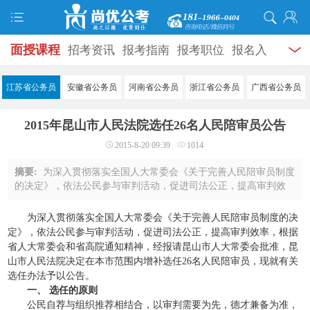
面授课程
招考资讯
报考指南
报考职位
报名入
口
打准考证
成绩查询
面试公告
录用公示
辅导
江苏省公务员
安徽省公务员
河南省公务员
浙江省公务员
广西省公务员
资料
面试热点
考试题库
模拟试题
历年真题
时
2015年昆山市人民法院选任26名人民陪审员公告
政热点
视频课堂
学员风采
名师团队
考试专题
2015-8-20 09:39
1014
服务信息
摘要:
为深入贯彻落实全国人大常委会《关于完善人民陪审员制度
的决定》，依法公民参与审判活动，促进司法公正，提高审判效
率，根据省人大常委会和省高院通知精神，经报请昆山市人大常
委会批准，昆山市人民法院决定在本市范 ...
为深入贯彻落实全国人大常委会《关于完善人民陪审员制度的决
定》，依法公民参与审判活动，促进司法公正，提高审判效率，根据
省人大常委会和省高院通知精神，经报请昆山市人大常委会批准，昆
山市人民法院决定在本市范围内增补选任26名人民陪审员，现就有关
选任办法予以公告。
一、 选任的原则
公民自荐与组织推荐相结合，以审判需要为先，德才兼备为准，