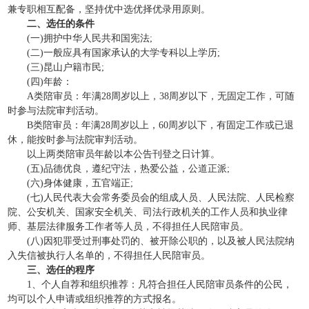
兼专职相互配备，坚持优中选优择优录用原则。
二、选任的条件
(一)拥护中华人民共和国宪法;
(二)一般应具有国家承认的大学专科以上学历;
(三)昆山户籍市民;
(四)年龄：
A类陪审员：年满28周岁以上，38周岁以下，无固定工作，可随
时参与法院审判活动。
B类陪审员：年满28周岁以上，60周岁以下，有固定工作或已退
休，能按时参与法院审判活动。
以上两类陪审员年龄以本公告刊登之日计算。
(五)品德优良，遵纪守法，热爱公益，公道正派;
(六)身体健康，五官端正;
(七)人民代表大会常务委员会的组成人员、人民法院、人民检察
院、公安机关、国家安全机关、司法行政机关的工作人员和执业律
师、基层法律服务工作者等人员，不得担任人民陪审员。
(八)因犯罪受过刑事处罚的、被开除公职的，以及被人民法院纳
入失信被执行人名单的，不得担任人民陪审员。
三、选任的程序
1、个人自荐和组织推荐：凡符合担任人民陪审员条件的公民，
均可以个人申请或组织推荐的方式报名。