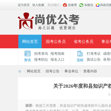
设为首页
加入收藏
关注我们：
加微博
加微信
风格切
网站首页
国考公务员
省考公务员
事业
招考资讯
报考指南
打准考证
成绩
面授课程
招考公告
面试公告
报考指导
报考职位
报名入口
面试公告
录用
资讯
流程
时政热点
视频课堂
名师团队
学员风采
网站首页
招考公告
事业单位
查看内容
关于2026年度和县知识
安
›
›
›
›
摘要:
根据工作需要，和县知识产权快速维权中心面向