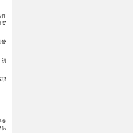
条件
调资
须使
，初
该职
定要
提供