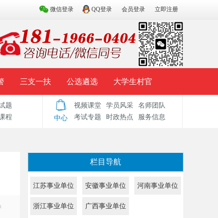
微信登录
QQ登录
会员登录
立即注册
警
三支一扶
公选遴选
大学生村官
试题
视频课堂
学员风采
名师团队
试题库
辅导资料
历年真题
模拟试题
课程
考试专题
时政热点
服务信息
中心
栏目导航
江苏事业单位
安徽事业单位
河南事业单位
浙江事业单位
广西事业单位
持