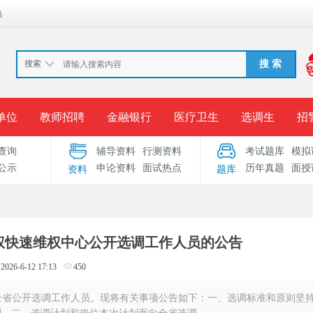
换
搜索
搜 索
单位
教师招聘
金融银行
医疗卫生
选调生
招
查询
辅导资料
行测资料
考试题库
模拟
报名入口
准考证打印
成绩查询
录用公示
考
公示
申论资料
面试热点
历年真题
面授
资料
题库
考试专题
服务中心
产权快速维权中心公开选调工作人员的公告
2026-6-12 17:13
450
全省公开选调工作人员。现将有关事项公告如下：一、选调标准和原则坚