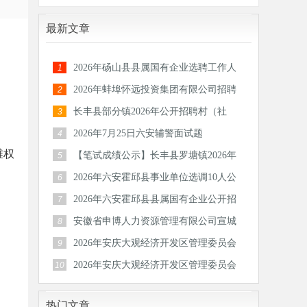
最新文章
2026年砀山县县属国有企业选聘工作人
1
员公告
2026年蚌埠怀远投资集团有限公司招聘
2
30人公
长丰县部分镇2026年公开招聘村（社
3
区）后备
2026年7月25日六安辅警面试题
4
维权
【笔试成绩公示】长丰县罗塘镇2026年
5
公开招
2026年六安霍邱县事业单位选调10人公
6
告
2026年六安霍邱县县属国有企业公开招
7
聘工作
安徽省申博人力资源管理有限公司宣城
8
分公司
2026年安庆大观经济开发区管理委员会
9
公开招
2026年安庆大观经济开发区管理委员会
10
公开招
热门文章