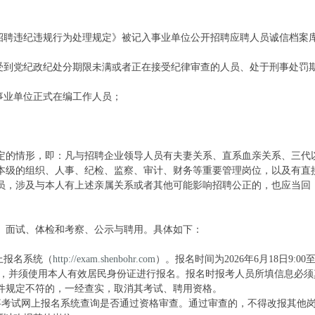
开招聘违纪违规行为处理规定》被记入事业单位公开招聘应聘人员诚信档案
、受到党纪政纪处分期限未满或者正在接受纪律审查的人员、处于刑事处罚
事业单位正式在编工作人员；
定的情形，即：凡与招聘企业领导人员有夫妻关系、直系血亲关系、三代
本级的组织、人事、纪检、监察、审计、财务等重要管理岗位，以及有直
员，涉及与本人有上述亲属关系或者其他可能影响招聘公正的，也应当回
、面试、体检和考察、公示与聘用。具体如下：
上报名系统（
http://exam.shenbohr.com
）。报名时间为2026年6月18日9:00至
岗位，并须使用本人有效居民身份证进行报名。报名时报考人员所填信息必须
件规定不符的，一经查实，取消其考试、聘用资格。
时登录人事考试网上报名系统查询是否通过资格审查。通过审查的，不得改报其他