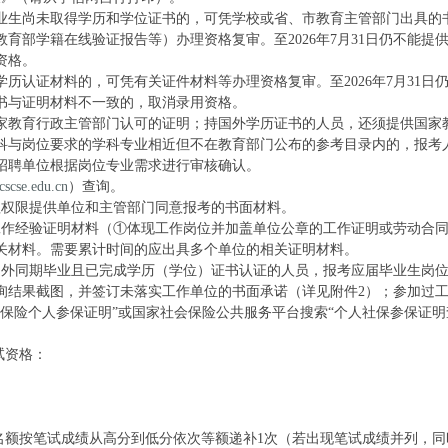
毕业生尚未取得学历和学位证书的，可凭学校或省、市教育主管部门出具的
育部学籍在线验证报告等）办理资格复审。至2026年7月31日仍不能提
资格。
学历认证材料的，可凭有关证件材料等办理资格复审。至2026年7月31日
书与证明材料不一致的，取消录用资格。
家教育行政主管部门认可的证明；持国外学历证书的人员，还须提供国家
科与岗位要求的学科专业相近但不在教育部门公布的参考目录内的，报考
招聘单位根据岗位专业需求进行审核确认。
scse.edu.cn
）查询。
理权限提供单位和主管部门同意报考的书面材料。
工作经验证明材料（①体现工作岗位并加盖单位公章的工作证明或劳动合
关材料。需要累计时间的应出具多个单位的相关证明材料。
境）外同期毕业且已完成学历（学位）证书认证的人员，报考应届毕业生岗
询结果截图，并签订未落实工作单位的书面承诺（详见附件2）；参加过
保险个人参保证明”或国家社会保险公共服务平台搜索“个人社保参保证明
试资格：
名额按笔试成绩从高分到低分依次等额递补1次（若出现笔试成绩并列，同