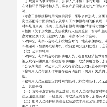
一步规范全省事业单位公开招聘人员体检工作的通知》（皖人
在体检环节因孕待检人员，应在产后国家规定的产假结束
单
补。
3.考察工作根据拟聘用岗位的要求，采取多种形式，全
岗位匹配等方面的情况以及学习工作和报考期间的表现，
材料是否真实、准确，是否具有报考回避的情形等方面的
4.根据《关于加快推进失信被执行人信用监督、警示和惩戒
察对象仍属于失信被执行人的，考察环节不予合格。
5.对体检、考察不合格或未按规定时间、地点参加体检
等额递补（如最终成绩并列，按前述同分规则处理），递
（七）公示和聘用
1.对体检、考察均合格的拟聘用人员，在合肥经济技术开
位
被反映有问题并查有实据影响聘用的，取消聘用资格，所
2.公示期满后，对公示无异议或有异议但反映问题不影响
3.拟聘用人员与原工作单位存在劳动合同（聘用）关系
担。
4.被聘用人员应在规定的时间内报到，未按时报到，又无
五、其他事项
（一）资格审查贯穿招聘全过程，报考人员须对提交材料
违反诚信原则的，一经查实，即取消应聘资格，所签劳动
（二）报考人员须持续关注合肥经济技术开发区管理委员
招
由个人自负。