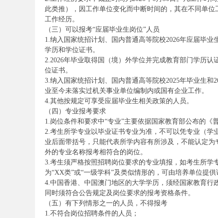
此类推），因工作单位变化而中断时间的，其在不同单位
工作经历。
（三）可以报考“应届毕业生岗位”人员
务
1.纳入国家统招计划、国内普通高等院校2026年应届毕业
学历和学位证书。
2.2026年毕业取得国（境）外学位并完成教育部门学历认
位证书。
3.纳入国家统招计划、国内普通高等院校2025年毕业生
业至今未落实过机关事业单位编制内或国有企业工作。
4.其他按规定可享受应届毕业生相关政策的人员。
（四）专业报考要求
1.岗位条件和要求中“专业”主要依据国家教育部公布的
2.考生所学专业以毕业证书专业为准，不可以凭专业（
员
业后面带括号，只能代表所学内容有所涉及，不能认定为
外的专业名称报考相符合的岗位。
3.考生须严格按照招聘岗位要求的专业填报，如考生所
为“XX类”或“一级学科”及类似情形的，可由培养单位
4.中国香港、中国澳门地区的大学学历，须经国家教育
同时须符合公告规定及岗位要求的报考资格条件。
（五）有下列情形之一的人员，不得报考
1.不符合岗位招聘条件的人员；