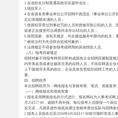
2.在读的全日制普通高校非应届毕业生；
考
3.现役军人；
4.在各级各类事业单位公开招聘中因违反《事业单位公
且记录期限未满的人员；
5.曾因犯罪受过刑事处罚的人员和曾被开除公职的人员
或者正在接受司法调查尚未作出结论的人员；
6.按照国家、省有关规定，尚在最低服务年限内的机关、
7.被依法列为失信联合惩戒对象的；
8.法律规定不得参加报考或聘用的其他情形人员。
（六）报考回避规定
招聘对象不得报考聘用后即构成国有企业招聘回避制度规
试
内旁系血亲或者近姻亲关系的应聘人员，不得应聘该企业
上下级领导关系的岗位；企业具体负责组织招聘工作的人
避。
四、招聘程序
本次招聘程序为：网络报名与资格审查、笔试、资格复审
（一）网络报名和资格审查
1.报名采用网络报名的方式进行，报名网站为人事考试网
月25日17:00，逾期不再补报。每位报考人员限报一个
实无误，凡因弄虚作假或虽通过资格审查但实际与招聘条
论
2.报考人员报名后至2026年6月26日17:00前可随