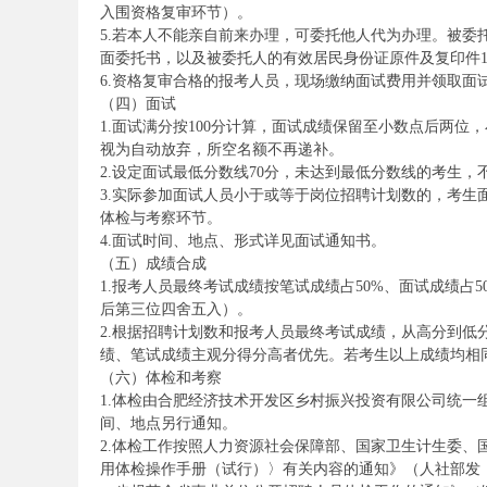
入围资格复审环节）。
5.若本人不能亲自前来办理，可委托他人代为办理。被
面委托书，以及被委托人的有效居民身份证原件及复印件
6.资格复审合格的报考人员，现场缴纳面试费用并领取面
事
（四）面试
1.面试满分按100分计算，面试成绩保留至小数点后两
视为自动放弃，所空名额不再递补。
2.设定面试最低分数线70分，未达到最低分数线的考生
3.实际参加面试人员小于或等于岗位招聘计划数的，考
体检与考察环节。
4.面试时间、地点、形式详见面试通知书。
（五）成绩合成
1.报考人员最终考试成绩按笔试成绩占50%、面试成绩
业
后第三位四舍五入）。
2.根据招聘计划数和报考人员最终考试成绩，从高分到低
绩、笔试成绩主观分得分高者优先。若考生以上成绩均相
（六）体检和考察
1.体检由合肥经济技术开发区乡村振兴投资有限公司统
间、地点另行通知。
2.体检工作按照人力资源社会保障部、国家卫生计生委
用体检操作手册（试行）〉有关内容的通知》（人社部发〔