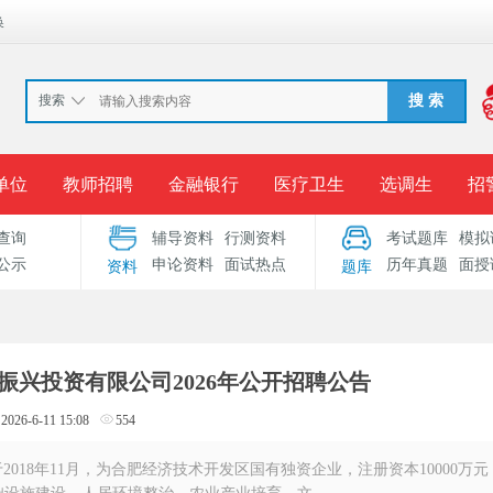
换
搜索
搜 索
单位
教师招聘
金融银行
医疗卫生
选调生
招
查询
辅导资料
行测资料
考试题库
模拟
报名入口
准考证打印
成绩查询
录用公示
考
公示
申论资料
面试热点
历年真题
面授
资料
题库
考试专题
服务中心
振兴投资有限公司2026年公开招聘公告
2026-6-11 15:08
554
018年11月，为合肥经济技术开发区国有独资企业，注册资本10000万元