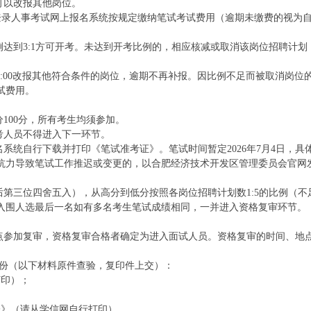
前可以改报其他岗位。
:00前登录人事考试网上报名系统按规定缴纳笔试考试费用（逾期未缴费的视为
例达到3:1方可开考。未达到开考比例的，相应核减或取消该岗位招聘计划
00-11:00改报其他符合条件的岗位，逾期不再补报。因比例不足而被取消岗位
试费用。
100分，所有考生均须参加。
报考人员不得进入下一环节。
上报名系统自行下载并打印《笔试准考证》。笔试时间暂定2026年7月4日，具
抗力导致笔试工作推迟或变更的，以合肥经济技术开发区管理委员会官网
后第三位四舍五入），从高分到低分按照各岗位招聘计划数1:5的比例（不
入围人选最后一名如有多名考生笔试成绩相同，一并进入资格复审环节。
地点参加复审，资格复审合格者确定为进入面试人员。资格复审的时间、地
1份（以下材料原件查验，复印件上交）：
打印）；
表》（请从学信网自行打印）。