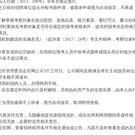
社秘〔2013〕208号）等有关规定执行。
之日前向招聘单位提出补检书面申请，逾期未申请视为自动放弃，不再递
面了解掌握考察对象在政治思想、道德品质、能力素质、遵纪守法、廉洁自
同时要核实考察对象是否符合规定的报考资格条件，提供的报考信息和相
情况。
机制建设的实施意见》（皖办发〔2017〕24号）等文件精神，考察结束
、考察造成岗位空缺的，在同岗位报考人员中按考试最终成绩从高分到低分
补各不超过两次。
发区管理委员会官网公示5个工作日。公示期间及期满后考生主动放弃岗位
空名额不再递补。
聘用的拟聘人员，办理聘用手续。
的，应在规定时间内自行及时解除，否则由此而产生的全部后果，由本人自
正当理由逾期不上班者，视为自动放弃，取消聘用资格。
的真实性负责，凡隐瞒或提供虚假情况的，或在应聘和聘用期间弄虚作假
合同无效，必要时追究相关责任。
会官网，查看招聘程序各环节相关通知或公告，凡因不及时查看造成的后