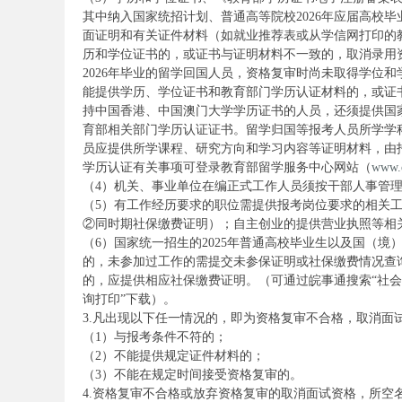
其中纳入国家统招计划、普通高等院校2026年应届高校
面证明和有关证件材料（如就业推荐表或从学信网打印的教
历和学位证书的，或证书与证明材料不一致的，取消录用
2026年毕业的留学回国人员，资格复审时尚未取得学位和
能提供学历、学位证书和教育部门学历认证材料的，或证
持中国香港、中国澳门大学学历证书的人员，还须提供国
安
育部相关部门学历认证证书。留学归国等报考人员所学学
员应提供所学课程、研究方向和学习内容等证明材料，由
学历认证有关事项可登录教育部留学服务中心网站（
www.c
（4）机关、事业单位在编正式工作人员须按干部人事管
（5）有工作经历要求的职位需提供报考岗位要求的相关
②同时期社保缴费证明）；自主创业的提供营业执照等相
（6）国家统一招生的2025年普通高校毕业生以及国（
的，未参加过工作的需提交未参保证明或社保缴费情况查
的，应提供相应社保缴费证明。（可通过皖事通搜索“社会
徽
询打印”下载）。
3.凡出现以下任一情况的，即为资格复审不合格，取消面
（1）与报考条件不符的；
（2）不能提供规定证件材料的；
（3）不能在规定时间接受资格复审的。
4.资格复审不合格或放弃资格复审的取消面试资格，所空