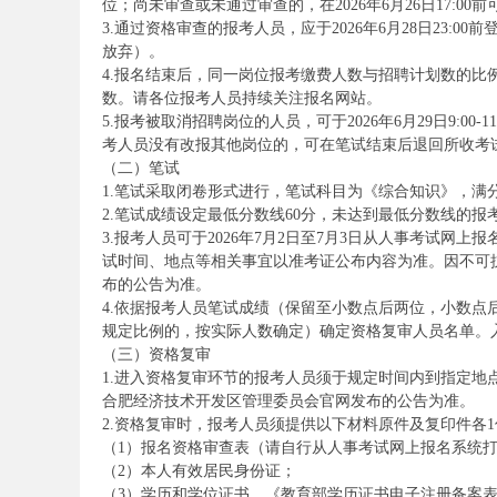
位；尚未审查或未通过审查的，在2026年6月26日17:00
3.通过资格审查的报考人员，应于2026年6月28日23
放弃）。
4.报名结束后，同一岗位报考缴费人数与招聘计划数的比
数。请各位报考人员持续关注报名网站。
5.报考被取消招聘岗位的人员，可于2026年6月29日9:
考人员没有改报其他岗位的，可在笔试结束后退回所收考
（二）笔试
1.笔试采取闭卷形式进行，笔试科目为《综合知识》，满分
坛
2.笔试成绩设定最低分数线60分，未达到最低分数线的
3.报考人员可于2026年7月2日至7月3日从人事考试网
试时间、地点等相关事宜以准考证公布内容为准。因不可
布的公告为准。
4.依据报考人员笔试成绩（保留至小数点后两位，小数点
规定比例的，按实际人数确定）确定资格复审人员名单。
（三）资格复审
1.进入资格复审环节的报考人员须于规定时间内到指定
合肥经济技术开发区管理委员会官网发布的公告为准。
_
2.资格复审时，报考人员须提供以下材料原件及复印件各
（1）报名资格审查表（请自行从人事考试网上报名系统
（2）本人有效居民身份证；
（3）学历和学位证书、《教育部学历证书电子注册备案