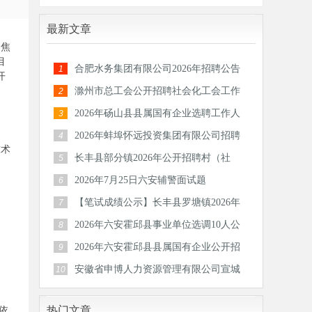
最新文章
聚焦
目
合肥水务集团有限公司2026年招聘公告
1
开
滁州市总工会公开招聘社会化工会工作
2
者和专
2026年砀山县县属国有企业选聘工作人
3
员公告
2026年蚌埠怀远投资集团有限公司招聘
4
技术
30人公
长丰县部分镇2026年公开招聘村（社
5
区）后备
2026年7月25日六安辅警面试题
6
【笔试成绩公示】长丰县罗塘镇2026年
7
公开招
2026年六安霍邱县事业单位选调10人公
8
告
2026年六安霍邱县县属国有企业公开招
9
聘工作
安徽省申博人力资源管理有限公司宣城
10
分公司
热门文章
依