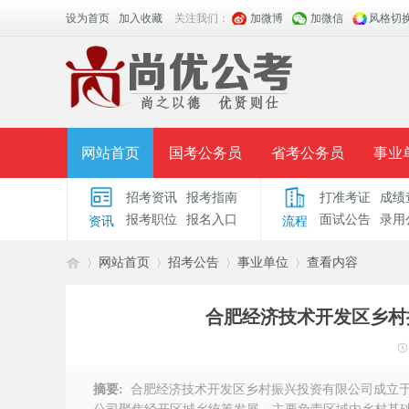
设为首页
加入收藏
关注我们：
加微博
加微信
风格切
网站首页
国考公务员
省考公务员
事业
招考资讯
报考指南
打准考证
成绩
面授课程
招考公告
面试公告
报考指导
报考职位
报名入口
面试公告
录用
资讯
流程
时政热点
视频课堂
名师团队
学员风采
网站首页
招考公告
事业单位
查看内容
合肥经济技术开发区乡村
安
›
›
›
›
摘要:
合肥经济技术开发区乡村振兴投资有限公司成立于2