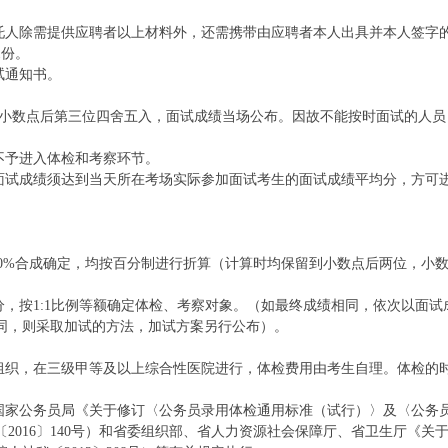
委托人除需提供应聘者以上材料外，还需携带由应聘者本人出具并本人签字
1份。
试通知书。
位，小数点后第三位四舍五入，面试成绩当场公布。因故不能按时面试的人员
，不予进入体检和考察环节。
生面试成绩须达到当天所在考场实际参加面试考生的面试成绩平均分，方可
占50%合成确定，均按百分制进行折算（计算时均保留到小数点后两位，小
分，按1:1比例等额确定体检、考察对象。（如最终成绩相同，依次以面试
同，则采取加试的方法，加试方案另行公布）。
一组织，在三级甲等及以上综合性医院进行，体检费用由考生自理。体检的
、国家公务员局《关于修订〈公务员录用体检通用标准（试行）〉及〈公务
2016〕140号）和省委组织部、省人力资源社会保障厅、省卫生厅《关