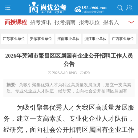
面授课程
招考资讯
报考指南
报考职位
报名入
口
打准考证
成绩查询
面试公告
录用公示
辅导
江苏事业单位
安徽事业单位
河南事业单位
浙江事业单位
广西事业单位
资料
面试热点
考试题库
模拟试题
历年真题
时
2026年芜湖市繁昌区区属国有企业公开招聘工作人员
政热点
视频课堂
学员风采
名师团队
考试专题
公告
2026-6-10 18:03
620
服务信息
摘要:
为吸引聚集优秀人才为我区高质量发展服务，建立一支高素
质、专业化企业人才队伍，经研究，面向社会公开招聘区属国有
企业工作人员。现将有关事项公告如下：一、招聘原则坚持德才
兼备的用人标准，贯彻公开、平等、竞争 ...
为吸引聚集优秀人才为我区高质量发展服
务，建立一支高素质、专业化企业人才队伍，
经研究，面向社会公开招聘区属国有企业工作