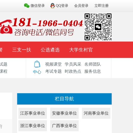
微信登录
QQ登录
会员登录
立即注册
警
三支一扶
公选遴选
大学生村官
试题
视频课堂
学员风采
名师团队
试题库
辅导资料
历年真题
模拟试题
课程
考试专题
时政热点
服务信息
中心
栏目导航
江苏事业单位
安徽事业单位
河南事业单位
浙江事业单位
广西事业单位
府