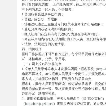
龄计算的依此类推)；工作经历要求，截止时间为2026年6
有下列情形之一的人员，不得报考：
1.曾因犯罪受过刑事处罚的；
务
2.曾被开除公职、辞退的；
3.涉嫌违纪违法正在接受专门机关审查尚未作出结论的；
4.受处分期间或者未满影响期限的；
5.经人社部门认定具有考试违纪行为且在停考期内的；
6.尚在试用期内(含任职试用期)的工作人员、最低服务年
7.法律、法规规定的其他情形。
四、招聘程序
招聘工作按照以下环节依次进行，每个环节要确保政策公
试、体检考察、公示、录用等。
（一）网上报名和资格初审
员
1.报考人员登录蚌埠市人才发展集团网上报名系统（
http://
逾期不再补报。每位报考人员限报一个岗位，并须使用本
讯方式，并确保联络畅通，否则责任和后果自负。
报名时，报考人员要仔细阅读并签订诚信承诺书，提交的
报考的岗位要求一致。资格审查贯穿公开招聘全过程，凡
取消考试、聘用等资格。
2．查询资格审查结果。报考人员报名后（指“提交审核”）
（
http://bbrcjt.pzhl.net/
）查询是否通过资格审查。通过资