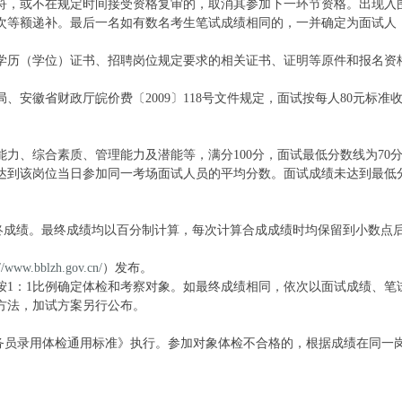
符，或不在规定时间接受资格复审的，取消其参加下一环节资格。出现入
次等额递补。最后一名如有数名考生笔试成绩相同的，一并确定为面试人
学历（学位）证书、招聘岗位规定要求的相关证书、证明等原件和报名资
安徽省财政厅皖价费〔2009〕118号文件规定，面试按每人80元标准
力、综合素质、管理能力及潜能等，满分100分，面试最低分数线为70
达到该岗位当日参加同一考场面试人员的平均分数。面试成绩未达到最低
最终成绩。最终成绩均以百分制计算，每次计算合成成绩时均保留到小数点
://www.bblzh.gov.cn/
）发布。
按1：1比例确定体检和考察对象。如最终成绩相同，依次以面试成绩、笔
方法，加试方案另行公布。
公务员录用体检通用标准》执行。参加对象体检不合格的，根据成绩在同一