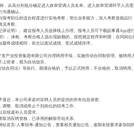
比例，从高分到低分确定进入政审背调人员名单。进入政审背调环节人员需
行沟通确认。
与报考职位的适合程度进行实地考察，突出业务能力，深入考察道德品行
情况考察。
记录证明》。建议报考人员选择线上办理。报考人员可下载皖事通App进
证明）。体检、考察合格人选出现缺额的，按照规定程序和时限，在同岗位
如最终成绩相同，依次以面试成绩、笔试成绩排序。
市产发产业投资集团有限公司办理聘用手续，实施劳动合同制管理。被聘用
不上班者，视为自动放弃。
《劳动合同法》等执行。期满合格的，予以正式聘用；不合格的，取消聘用
予退还，本公司承诺对应聘人员所提供的所有信息保密。
，调整、取消或终止个别岗位的招考工作。
以后续递补人员需求。
者取消应聘资格，已录用的解除劳动关系。
网站首页-人事招考-通知公告，查看相关通知公告，逾期未按要求参加招