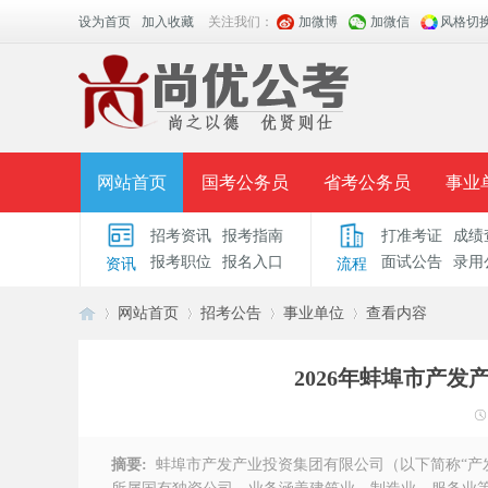
设为首页
加入收藏
关注我们：
加微博
加微信
风格切
网站首页
国考公务员
省考公务员
事业
招考资讯
报考指南
打准考证
成绩
面授课程
招考公告
面试公告
报考指导
报考职位
报名入口
面试公告
录用
资讯
流程
时政热点
视频课堂
名师团队
学员风采
网站首页
招考公告
事业单位
查看内容
2026年蚌埠市产
安
›
›
›
›
摘要:
蚌埠市产发产业投资集团有限公司（以下简称“产发