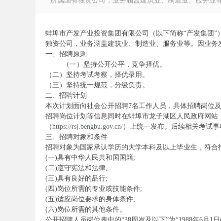
所属国有独资公司，业务涵盖建筑业、制造业、服务业等。
蚌埠市产发产业投资集团有限公司（以下简称“产发集团”）
独资公司，业务涵盖建筑业、制造业、服务业等。因业务
一、招聘原则
徽
（一）坚持公开公平，竞争择优。
（二）坚持考试考察，择优录用。
（三）坚持统一规范，分级负责。
二、招聘计划
本次计划面向社会公开招聘7名工作人员，具体招聘岗位
招聘岗位计划等信息同时在蚌埠市龙子湖区人民政府网站
（
https://rsj.bengbu.gov.cn/
）上统一发布。后续相关考试事
三、招聘对象和条件
招聘对象为国家承认学历的大学本科及以上毕业生，符合
(一)具有中华人民共和国国籍;
公
(二)遵守宪法和法律;
(三)具有良好的品行;
(四)岗位所需的专业或技能条件;
(五)适应岗位要求的身体条件;
(六)岗位所需的其他条件。
公开招聘人员岗位表中的“38周岁及以下”为“1988年6月1日(