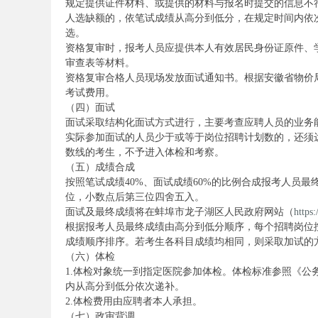
规定提供证件材料、或提供的材料与报名时提交的信息不
人选缺额的，依笔试成绩从高分到低分，在规定时间内依
选。
资格复审时，报考人员应提供本人有效居民身份证原件、
审查表等材料。
资格复审合格人员现场发放面试通知书。根据安徽省物价局、
考试费用。
（四）面试
面试采取结构化面试方式进行，主要考查应聘人员的业务能
坛
实际参加面试的人员少于或等于岗位招聘计划数的，还须
数线的考生，不予进入体检和考察。
（五）成绩合成
按照笔试成绩40%、面试成绩60%的比例合成报考人员
位，小数点后第三位四舍五入。
面试及最终成绩将在蚌埠市龙子湖区人民政府网站（
https
根据报考人员最终成绩由高分到低分顺序，每个招聘岗位
成绩顺序排序。若考生各科目成绩均相同，则采取加试的
（六）体检
_
1.体检对象统一到指定医院参加体检。体检标准参照《
内从高分到低分依次递补。
2.体检费用由应聘者本人承担。
（七）政审背调