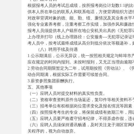
根据报考人员的考试总成绩，按所报考岗位计划数1:1的
供本人所在单位的联系人和联系电话，方便背调组织方进
对政审背调对象的德、能、勤、绩、廉情况及其业务水平
强化专业素养考察，注重考察工作实绩，加强作风和廉政
报考人员须提供本人户籍所在地公安机关出具的《无犯罪
上办理并打印（线上办理路径：公安服务---无犯罪记录
安
考人员中，按考试最终成绩从高分到低分依次等额递补，
（八）聘用手续及待遇
1.公示期满后，公示无异议，统一按照相关规定与蚌埠
应在规定的时间内报到。未按时报到，又无正当理由逾期
2.劳动合同期限暂定为二年，试用期按照《劳动法》、
动合同期满，根据实际工作需要可续签合同。
3.薪资参照集团薪酬执行。
五、其他事项
（一）应聘人员对提交材料的真实性负责。
徽
（二）资格审查资料原件当场返还，复印件等相关资料不
（三）招考单位有权根据岗位需求变化及报名情况等因素
（四）按照报考考生的专业，将保留成绩有效期三年，用
（五）应聘人员要严格遵守招考纪律，不得弄虚作假，违
（六）应聘人员须保持通讯畅通，及时关注龙子湖区官网
关程序的，视为自动放弃。