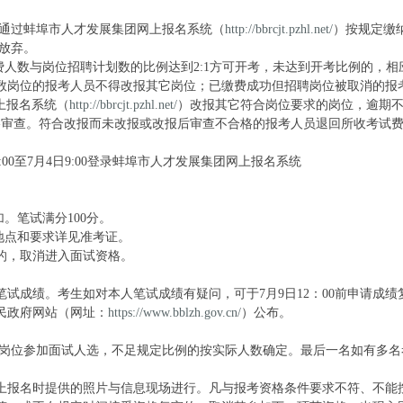
0前通过蚌埠市人才发展集团网上报名系统（
http://bbrcjt.pzhl.net/
）按规定缴
行放弃。
费人数与岗位招聘计划数的比例达到2:1方可开考，未达到开考比例的，相
数岗位的报考人员不得改报其它岗位；已缴费成功但招聘岗位被取消的报
网上报名系统（
http://bbrcjt.pzhl.net/
）改报其它符合岗位要求的岗位，逾期
成资格审查。符合改报而未改报或改报后审查不合格的报考人员退回所收考试
00至7月4日9:00登录蚌埠市人才发展集团网上报名系统
。笔试满分100分。
试地点和要求详见准考证。
分的，取消进入面试资格。
笔试成绩。考生如对本人笔试成绩有疑问，可于7月9日12：00前申请成绩
民政府网站（网址：
https://www.bblzh.gov.cn/
）公布。
各岗位参加面试人选，不足规定比例的按实际人数确定。最后一名如有多名
上报名时提供的照片与信息现场进行。凡与报考资格条件要求不符、不能