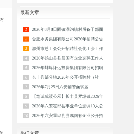
最新文章
国有
2026年8月8日固镇湖沟镇村后备干部面
1
试题
合肥水务集团有限公司2026年招聘公告
2
滁州市总工会公开招聘社会化工会工作
3
者和专
2026年砀山县县属国有企业选聘工作人
4
员公告
2026年蚌埠怀远投资集团有限公司招聘
5
30人公
长丰县部分镇2026年公开招聘村（社
6
区）后备
2026年7月25日六安辅警面试题
7
【笔试成绩公示】长丰县罗塘镇2026年
8
公开招
2026年六安霍邱县事业单位选调10人公
9
告
2026年六安霍邱县县属国有企业公开招
10
聘工作
热门文章
年