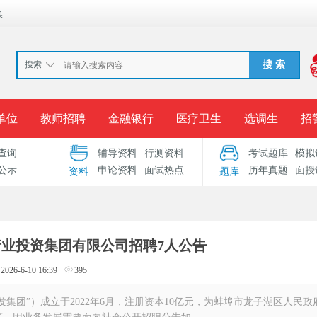
换
搜索
搜 索
单位
教师招聘
金融银行
医疗卫生
选调生
招
查询
辅导资料
行测资料
考试题库
模拟
报名入口
准考证打印
成绩查询
录用公示
考
公示
申论资料
面试热点
历年真题
面授
资料
题库
考试专题
服务中心
发产业投资集团有限公司招聘7人公告
2026-6-10 16:39
395
集团”）成立于2022年6月，注册资本10亿元，为蚌埠市龙子湖区人民政