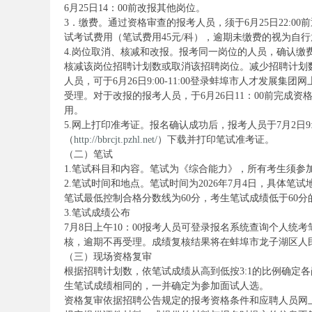
6月25日14：00前改报其他岗位。
考
3．缴费。通过资格审查的报考人员，须于6月25日22:0
试考试费用（笔试费用45元/科），逾期未缴费的视为自
4.岗位取消、核减和改报。报考同一岗位的人员，确认缴
核减该岗位招聘计划数或取消该招聘岗位。减少招聘计划
人员，可于6月26日9:00-11:00登录蚌埠市人才发展集团
受理。对于改报的报考人员，于6月26日11：00前完
用。
5.网上打印准考证。报名确认成功后，报考人员于7月2日9:
（
http://bbrcjt.pzhl.net/
）下载并打印笔试准考证。
（二）笔试
试
1.笔试科目和内容。笔试为《综合能力》，所有考生须参加
2.笔试时间和地点。笔试时间为2026年7月4日，具体笔
笔试最低控制合格分数线为60分，考生笔试成绩低于60
3.笔试成绩公布
7月8日上午10：00报考人员可登录报名系统查询个人统考
核，逾期不再受理。成绩复核结果将在蚌埠市龙子湖区人
（三）现场资格复审
根据招聘计划数，依笔试成绩从高到低按3:1的比例确定
生笔试成绩相同的，一并确定为参加面试人选。
论
资格复审依据招聘公告规定的报考资格条件和应聘人员网